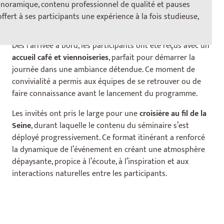
Un accueil tout en douceur
anoramique, contenu professionnel de qualité et pauses
rythmée par une croisière
fert à ses participants une expérience à la fois studieuse,
Dès l’arrivée à bord, les participants ont été reçus avec un
accueil café et viennoiseries
, parfait pour démarrer la
journée dans une ambiance détendue. Ce moment de
convivialité a permis aux équipes de se retrouver ou de
faire connaissance avant le lancement du programme.
Les invités ont pris le large pour une
croisière au fil de la
Seine
, durant laquelle le contenu du séminaire s’est
déployé progressivement. Ce format itinérant a renforcé
la dynamique de l’événement en créant une atmosphère
dépaysante, propice à l’écoute, à l’inspiration et aux
interactions naturelles entre les participants.