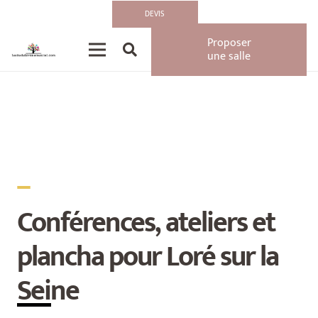
Accueil
»
Type de Lieux
»
Péniches et Bateaux
»
LORÉ à bord de la Péniche
DEVIS
Gustave : Un séminaire au fil de l’eau
Proposer
une salle
_
Conférences, ateliers et
plancha pour Loré sur la
Seine