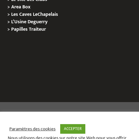
>
Area Box
>
Les Caves LeChapelais
>
L’Usine Deguerry
>
Papilles
Traiteur
Copyright © 2020 Le Site de L’Evenementiel
Paramètres des cookies
ACCEPTER
Nous utilisons des cookies sur notre site Web pour vous offrir
Le site de l’évènementiel contact :
01 42 71 40 79