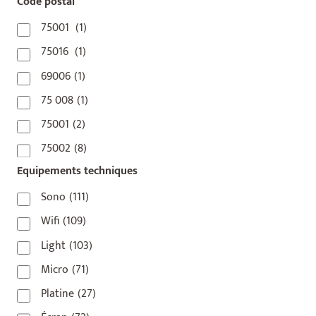
Code postal
75001
(1)
75016
(1)
69006
(1)
75 008
(1)
75001
(2)
75002
(8)
Equipements techniques
75003
(1)
75004
(2)
Sono
(111)
75006
(5)
Wifi
(109)
75007
(7)
Light
(103)
75008
(17)
Micro
(71)
75009
(5)
Platine
(27)