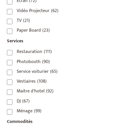
75010
(9)
Écran
(72)
75011
(17)
Vidéo Projecteur
(62)
75012
(8)
TV
(21)
75013
(2)
Paper Board
(23)
75014
(1)
Services
75015
(3)
Restauration
(111)
75016
(14)
Photobooth
(90)
75017
(2)
Service voiturier
(65)
75018
(7)
Vestiaires
(108)
75019
(4)
Maitre d'hotel
(92)
75020
(1)
DJ
(67)
92110
(1)
Ménage
(99)
92800
(1)
Commodités
93
(1)