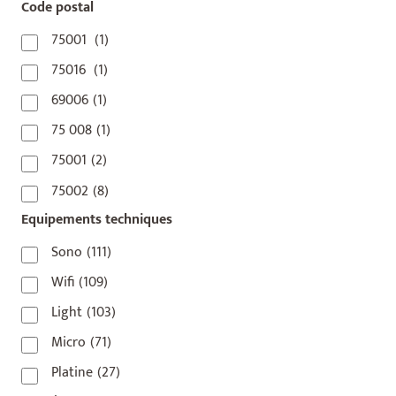
Code postal
75001
(1)
75016
(1)
69006
(1)
75 008
(1)
75001
(2)
75002
(8)
Equipements techniques
75003
(1)
75004
(2)
Sono
(111)
75006
(5)
Wifi
(109)
75007
(7)
Light
(103)
75008
(17)
Micro
(71)
75009
(5)
Platine
(27)