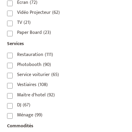
75010
(9)
Écran
(72)
75011
(17)
Vidéo Projecteur
(62)
75012
(8)
TV
(21)
75013
(2)
Paper Board
(23)
75014
(1)
Services
75015
(3)
Restauration
(111)
75016
(14)
Photobooth
(90)
75017
(2)
Service voiturier
(65)
75018
(7)
Vestiaires
(108)
75019
(4)
Maitre d'hotel
(92)
75020
(1)
DJ
(67)
92110
(1)
Ménage
(99)
92800
(1)
Commodités