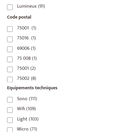
Lumineux
(91)
Code postal
75001
(1)
75016
(1)
69006
(1)
75 008
(1)
75001
(2)
75002
(8)
Equipements techniques
75003
(1)
75004
(2)
Sono
(111)
75006
(5)
Wifi
(109)
75007
(7)
Light
(103)
75008
(17)
Micro
(71)