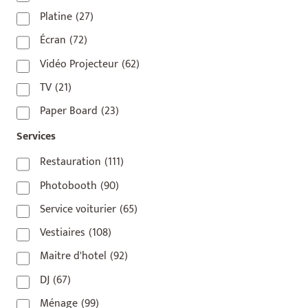
75009
(5)
Platine
(27)
75010
(9)
Écran
(72)
75011
(17)
Vidéo Projecteur
(62)
75012
(8)
TV
(21)
75013
(2)
Paper Board
(23)
75014
(1)
Services
75015
(3)
Restauration
(111)
75016
(14)
Photobooth
(90)
75017
(2)
Service voiturier
(65)
75018
(7)
Vestiaires
(108)
75019
(4)
Maitre d'hotel
(92)
75020
(1)
DJ
(67)
92110
(1)
Ménage
(99)