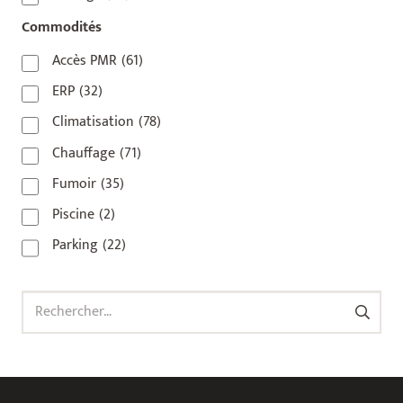
92800
(1)
Commodités
93
(1)
Accès PMR
(61)
93 420
(1)
ERP
(32)
93100
(1)
Climatisation
(78)
93200
(1)
Chauffage
(71)
93500
(1)
Fumoir
(35)
Piscine
(2)
Parking
(22)
Rechercher :