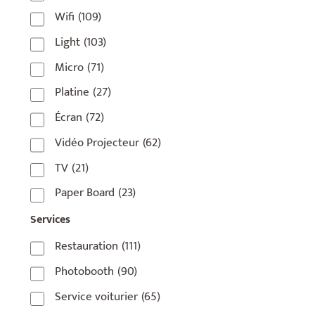
Wifi
(109)
75006
(5)
Light
(103)
75007
(7)
Micro
(71)
75008
(17)
Platine
(27)
75009
(5)
Écran
(72)
75010
(9)
Vidéo Projecteur
(62)
75011
(17)
TV
(21)
75012
(8)
Paper Board
(23)
75013
(2)
Services
75014
(1)
Restauration
(111)
75015
(3)
Photobooth
(90)
75016
(14)
Service voiturier
(65)
75017
(2)