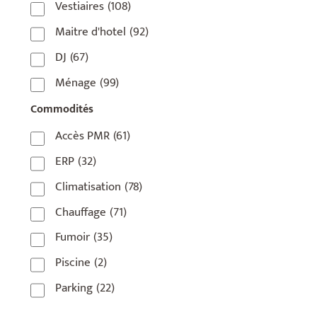
Vestiaires
(108)
75018
(7)
Maitre d'hotel
(92)
75019
(4)
DJ
(67)
75020
(1)
Ménage
(99)
92110
(1)
Commodités
92800
(1)
Accès PMR
(61)
93
(1)
ERP
(32)
93 420
(1)
Climatisation
(78)
93100
(1)
Chauffage
(71)
93200
(1)
Fumoir
(35)
93500
(1)
Piscine
(2)
Parking
(22)