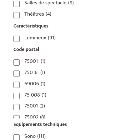
Salles de spectacle
(9)
Théâtres
(4)
Caractéristiques
Lumineux
(91)
Code postal
75001
(1)
75016
(1)
69006
(1)
75 008
(1)
75001
(2)
75002
(8)
Equipements techniques
75003
(1)
Sono
(111)
75004
(2)