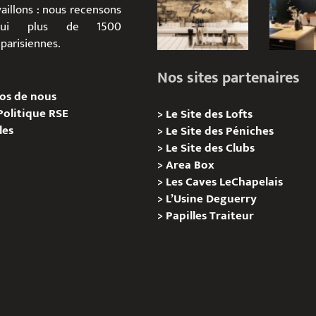
aillons : nous recensons
d’hui plus de 1500
parisiennes.
Nos sites partenaires
os de nous
Politique RSE
>
Le Site des Lofts
les
>
Le Site des Péniches
>
Le Site des Clubs
>
Area Box
>
Les Caves LeChapelais
>
L’Usine Deguerry
>
Papilles
Traiteur