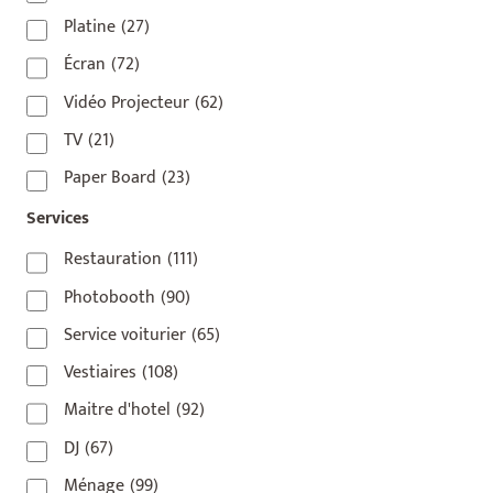
75009
(5)
Platine
(27)
75010
(9)
Écran
(72)
75011
(17)
Vidéo Projecteur
(62)
75012
(8)
TV
(21)
75013
(2)
Paper Board
(23)
75014
(1)
Services
75015
(3)
Restauration
(111)
75016
(14)
Photobooth
(90)
75017
(2)
Service voiturier
(65)
75018
(7)
Vestiaires
(108)
75019
(4)
Maitre d'hotel
(92)
75020
(1)
DJ
(67)
92110
(1)
Ménage
(99)