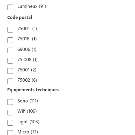
Lumineux
(91)
Code postal
75001
(1)
75016
(1)
69006
(1)
75 008
(1)
75001
(2)
75002
(8)
Equipements techniques
75003
(1)
75004
(2)
Sono
(111)
75006
(5)
Wifi
(109)
75007
(7)
Light
(103)
75008
(17)
Micro
(71)