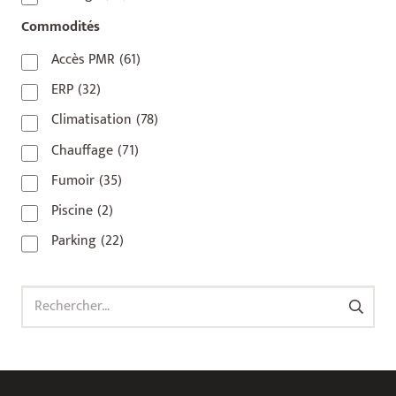
92800
(1)
Commodités
93
(1)
Accès PMR
(61)
93 420
(1)
ERP
(32)
93100
(1)
Climatisation
(78)
93200
(1)
Chauffage
(71)
93500
(1)
Fumoir
(35)
Piscine
(2)
Parking
(22)
Rechercher :