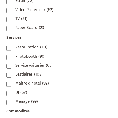
75010
(9)
Écran
(72)
75011
(17)
Vidéo Projecteur
(62)
75012
(8)
TV
(21)
75013
(2)
Paper Board
(23)
75014
(1)
Services
75015
(3)
Restauration
(111)
75016
(14)
Photobooth
(90)
75017
(2)
Service voiturier
(65)
75018
(7)
Vestiaires
(108)
75019
(4)
Maitre d'hotel
(92)
75020
(1)
DJ
(67)
92110
(1)
Ménage
(99)
92800
(1)
Commodités
93
(1)