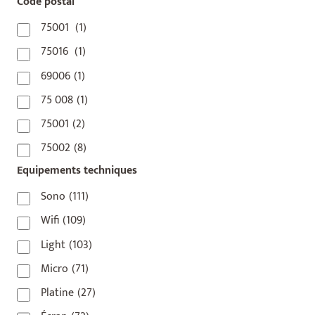
Code postal
75001
(1)
75016
(1)
69006
(1)
75 008
(1)
75001
(2)
75002
(8)
Equipements techniques
75003
(1)
75004
(2)
Sono
(111)
75006
(5)
Wifi
(109)
75007
(7)
Light
(103)
75008
(17)
Micro
(71)
75009
(5)
Platine
(27)