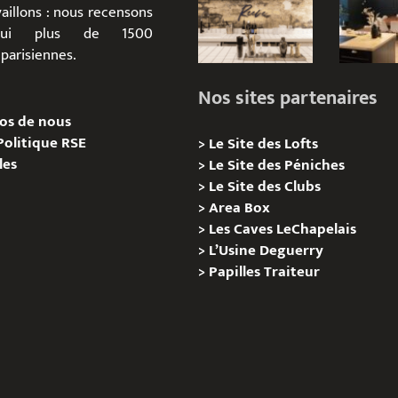
aillons : nous recensons
d’hui plus de 1500
parisiennes.
Nos sites partenaires
os de nous
Politique RSE
>
Le Site des Lofts
les
>
Le Site des Péniches
>
Le Site des Clubs
>
Area Box
>
Les Caves LeChapelais
>
L’Usine Deguerry
>
Papilles
Traiteur