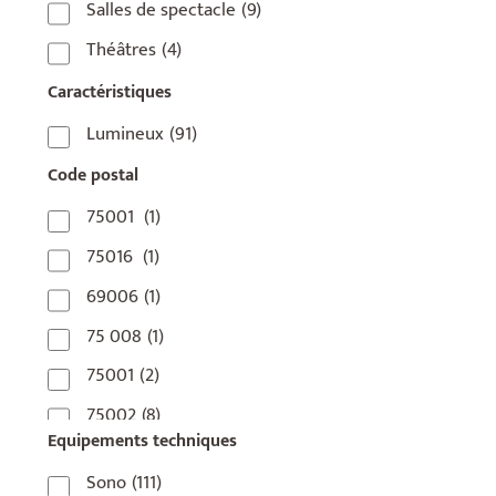
Salles de spectacle
(9)
Théâtres
(4)
Caractéristiques
Lumineux
(91)
Code postal
75001
(1)
75016
(1)
69006
(1)
75 008
(1)
75001
(2)
75002
(8)
Equipements techniques
75003
(1)
Sono
(111)
75004
(2)