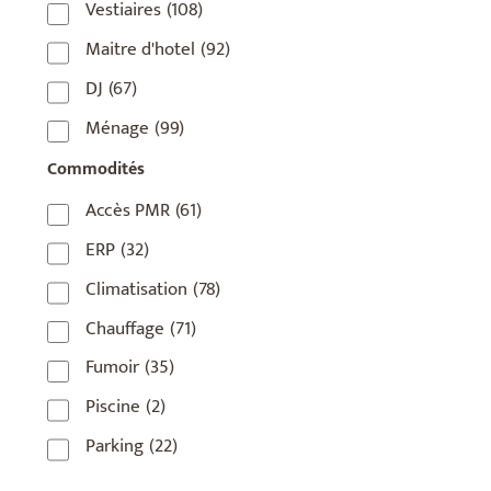
Vestiaires
(108)
75018
(7)
Maitre d'hotel
(92)
75019
(4)
DJ
(67)
75020
(1)
Ménage
(99)
92110
(1)
Commodités
92800
(1)
Accès PMR
(61)
93
(1)
ERP
(32)
93 420
(1)
Climatisation
(78)
93100
(1)
Chauffage
(71)
93200
(1)
Fumoir
(35)
93500
(1)
Piscine
(2)
Parking
(22)