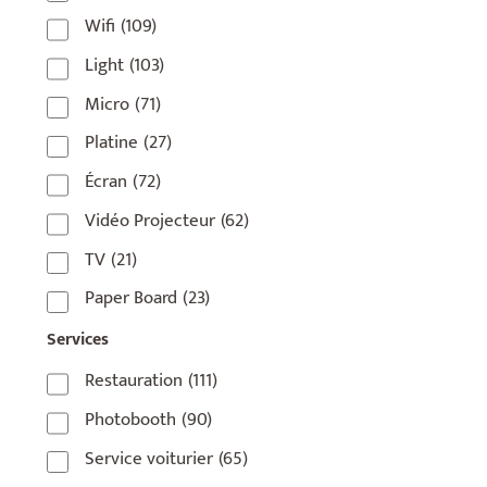
Wifi
(109)
75006
(5)
Light
(103)
75007
(7)
Micro
(71)
75008
(17)
Platine
(27)
75009
(5)
Écran
(72)
75010
(9)
Vidéo Projecteur
(62)
75011
(17)
TV
(21)
75012
(8)
Paper Board
(23)
75013
(2)
Services
75014
(1)
Restauration
(111)
75015
(3)
Photobooth
(90)
75016
(14)
Service voiturier
(65)
75017
(2)