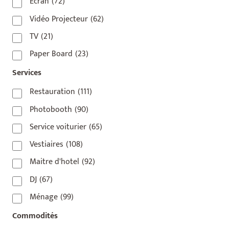
75010
(9)
Écran
(72)
75011
(17)
Vidéo Projecteur
(62)
75012
(8)
TV
(21)
75013
(2)
Paper Board
(23)
75014
(1)
Services
75015
(3)
Restauration
(111)
75016
(14)
Photobooth
(90)
75017
(2)
Service voiturier
(65)
75018
(7)
Vestiaires
(108)
75019
(4)
Maitre d'hotel
(92)
75020
(1)
DJ
(67)
92110
(1)
Ménage
(99)
92800
(1)
Commodités
93
(1)