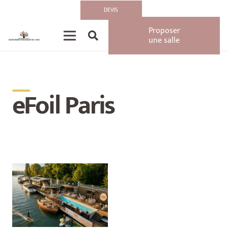
DEVIS
Proposer
une salle
__
eFoil Paris