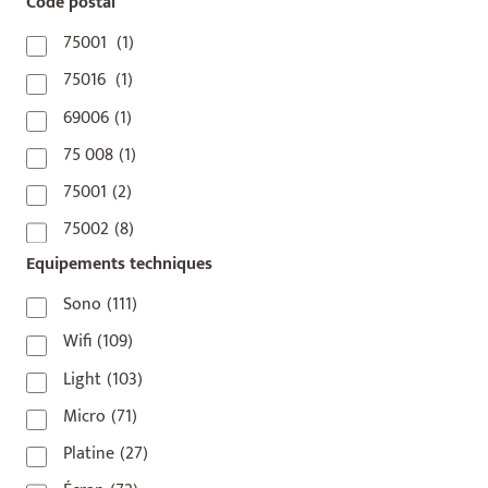
Code postal
75001
(1)
75016
(1)
69006
(1)
75 008
(1)
75001
(2)
75002
(8)
Equipements techniques
75003
(1)
75004
(2)
Sono
(111)
75006
(5)
Wifi
(109)
75007
(7)
Light
(103)
75008
(17)
Micro
(71)
75009
(5)
Platine
(27)