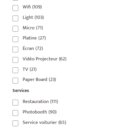
Wifi
(109)
75006
(5)
Light
(103)
75007
(7)
Micro
(71)
75008
(17)
Platine
(27)
75009
(5)
Écran
(72)
75010
(9)
Vidéo Projecteur
(62)
75011
(17)
TV
(21)
75012
(8)
Paper Board
(23)
75013
(2)
Services
75014
(1)
Restauration
(111)
75015
(3)
Photobooth
(90)
75016
(14)
Service voiturier
(65)
75017
(2)