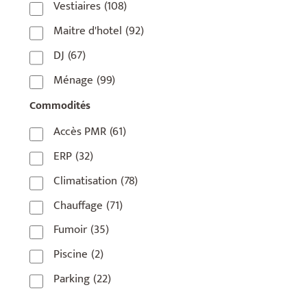
Vestiaires
(108)
75018
(7)
Maitre d'hotel
(92)
75019
(4)
DJ
(67)
75020
(1)
Ménage
(99)
92110
(1)
Commodités
92800
(1)
Accès PMR
(61)
93
(1)
ERP
(32)
93 420
(1)
Climatisation
(78)
93100
(1)
Chauffage
(71)
93200
(1)
Fumoir
(35)
93500
(1)
Piscine
(2)
Parking
(22)