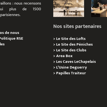
aillons : nous recensons
d’hui plus de 1500
parisiennes.
Nos sites partenaires
os de nous
Politique RSE
>
Le Site des Lofts
les
>
Le Site des Péniches
>
Le Site des Clubs
>
Area Box
>
Les Caves LeChapelais
>
L’Usine Deguerry
>
Papilles
Traiteur