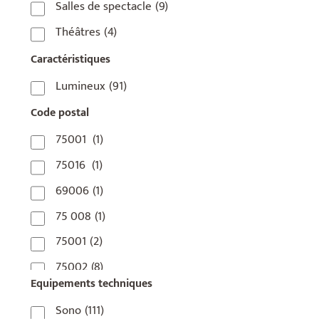
Salles de spectacle
(9)
Théâtres
(4)
Caractéristiques
Lumineux
(91)
Code postal
75001
(1)
75016
(1)
69006
(1)
75 008
(1)
75001
(2)
75002
(8)
Equipements techniques
75003
(1)
Sono
(111)
75004
(2)