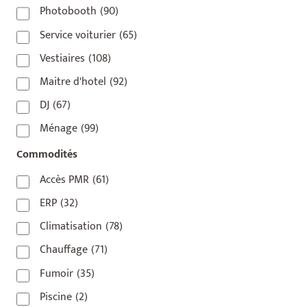
75016
(14)
Photobooth
(90)
75017
(2)
Service voiturier
(65)
75018
(7)
Vestiaires
(108)
75019
(4)
Maitre d'hotel
(92)
75020
(1)
DJ
(67)
92110
(1)
Ménage
(99)
92800
(1)
Commodités
93
(1)
Accès PMR
(61)
93 420
(1)
ERP
(32)
93100
(1)
Climatisation
(78)
93200
(1)
Chauffage
(71)
93500
(1)
Fumoir
(35)
Piscine
(2)