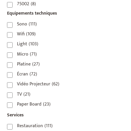
75002
(8)
Equipements techniques
75003
(1)
75004
(2)
Sono
(111)
75006
(5)
Wifi
(109)
75007
(7)
Light
(103)
75008
(17)
Micro
(71)
75009
(5)
Platine
(27)
75010
(9)
Écran
(72)
75011
(17)
Vidéo Projecteur
(62)
75012
(8)
TV
(21)
75013
(2)
Paper Board
(23)
75014
(1)
Services
75015
(3)
Restauration
(111)