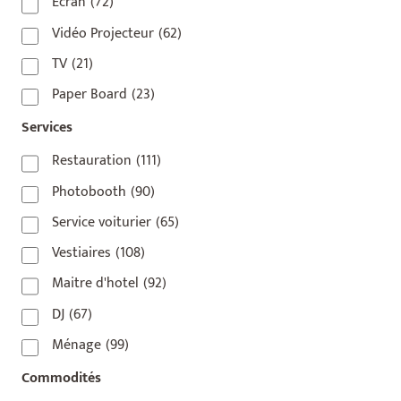
75010
(9)
Écran
(72)
75011
(17)
Vidéo Projecteur
(62)
75012
(8)
TV
(21)
75013
(2)
Paper Board
(23)
75014
(1)
Services
75015
(3)
Restauration
(111)
75016
(14)
Photobooth
(90)
75017
(2)
Service voiturier
(65)
75018
(7)
Vestiaires
(108)
75019
(4)
Maitre d'hotel
(92)
75020
(1)
DJ
(67)
92110
(1)
Ménage
(99)
92800
(1)
Commodités
93
(1)