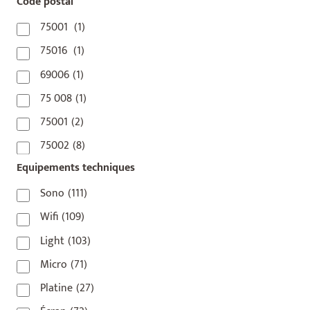
Code postal
75001
(1)
75016
(1)
69006
(1)
75 008
(1)
75001
(2)
75002
(8)
Equipements techniques
75003
(1)
75004
(2)
Sono
(111)
75006
(5)
Wifi
(109)
75007
(7)
Light
(103)
75008
(17)
Micro
(71)
75009
(5)
Platine
(27)