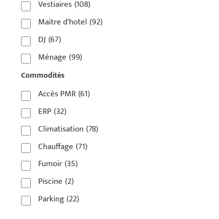
Vestiaires
(108)
75018
(7)
Maitre d'hotel
(92)
75019
(4)
DJ
(67)
75020
(1)
Ménage
(99)
92110
(1)
Commodités
92800
(1)
Accès PMR
(61)
93
(1)
ERP
(32)
93 420
(1)
Climatisation
(78)
93100
(1)
Chauffage
(71)
93200
(1)
Fumoir
(35)
93500
(1)
Piscine
(2)
Parking
(22)