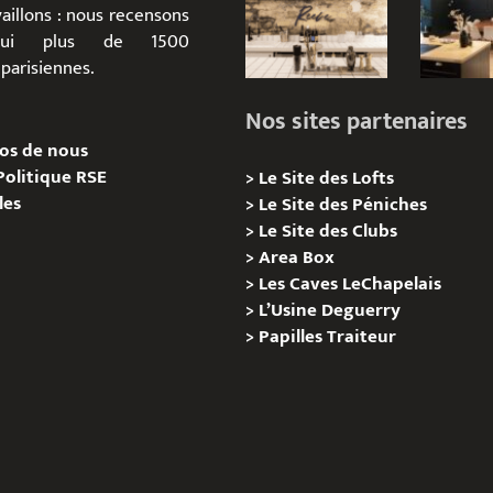
aillons : nous recensons
d’hui plus de 1500
parisiennes.
Nos sites partenaires
os de nous
Politique RSE
>
Le Site des Lofts
les
>
Le Site des Péniches
>
Le Site des Clubs
>
Area Box
>
Les Caves LeChapelais
>
L’Usine Deguerry
>
Papilles
Traiteur