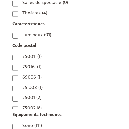
Salles de spectacle
(9)
Théâtres
(4)
Caractéristiques
Lumineux
(91)
Code postal
75001
(1)
75016
(1)
69006
(1)
75 008
(1)
75001
(2)
75002
(8)
Equipements techniques
75003
(1)
Sono
(111)
75004
(2)