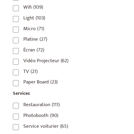
Wifi
(109)
75006
(5)
Light
(103)
75007
(7)
Micro
(71)
75008
(17)
Platine
(27)
75009
(5)
Écran
(72)
75010
(9)
Vidéo Projecteur
(62)
75011
(17)
TV
(21)
75012
(8)
Paper Board
(23)
75013
(2)
Services
75014
(1)
Restauration
(111)
75015
(3)
Photobooth
(90)
75016
(14)
Service voiturier
(65)
75017
(2)