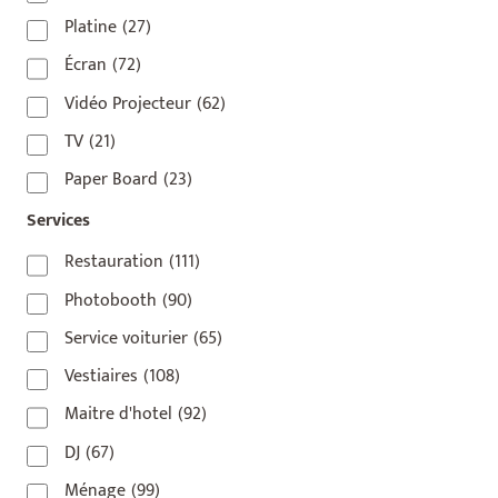
75009
(5)
Platine
(27)
75010
(9)
Écran
(72)
75011
(17)
Vidéo Projecteur
(62)
75012
(8)
TV
(21)
75013
(2)
Paper Board
(23)
75014
(1)
Services
75015
(3)
Restauration
(111)
75016
(14)
Photobooth
(90)
75017
(2)
Service voiturier
(65)
75018
(7)
Vestiaires
(108)
75019
(4)
Maitre d'hotel
(92)
75020
(1)
DJ
(67)
92110
(1)
Ménage
(99)