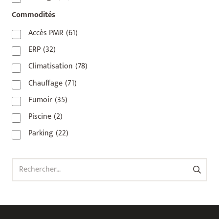
92800
(1)
Commodités
93
(1)
Accès PMR
(61)
93 420
(1)
ERP
(32)
93100
(1)
Climatisation
(78)
93200
(1)
Chauffage
(71)
93500
(1)
Fumoir
(35)
Piscine
(2)
Parking
(22)
Rechercher :