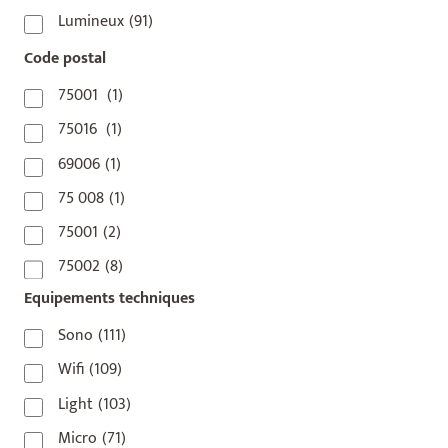
Lumineux
(91)
Code postal
75001
(1)
75016
(1)
69006
(1)
75 008
(1)
75001
(2)
75002
(8)
Equipements techniques
75003
(1)
75004
(2)
Sono
(111)
75006
(5)
Wifi
(109)
75007
(7)
Light
(103)
75008
(17)
Micro
(71)