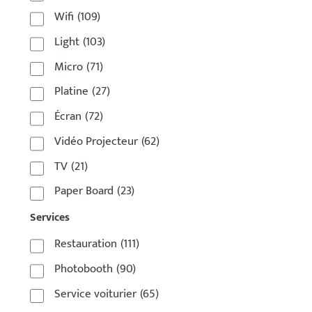
Wifi
(109)
75006
(5)
Light
(103)
75007
(7)
Micro
(71)
75008
(17)
Platine
(27)
75009
(5)
Écran
(72)
75010
(9)
Vidéo Projecteur
(62)
75011
(17)
TV
(21)
75012
(8)
Paper Board
(23)
75013
(2)
Services
75014
(1)
Restauration
(111)
75015
(3)
Photobooth
(90)
75016
(14)
Service voiturier
(65)
75017
(2)