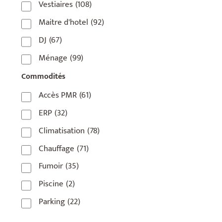
Vestiaires
(108)
75018
(7)
Maitre d'hotel
(92)
75019
(4)
DJ
(67)
75020
(1)
Ménage
(99)
92110
(1)
Commodités
92800
(1)
Accès PMR
(61)
93
(1)
ERP
(32)
93 420
(1)
Climatisation
(78)
93100
(1)
Chauffage
(71)
93200
(1)
Fumoir
(35)
93500
(1)
Piscine
(2)
Parking
(22)