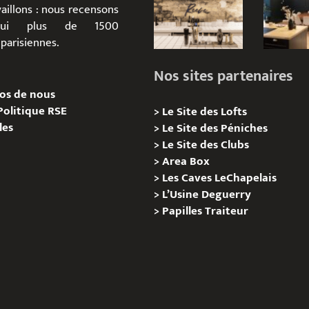
aillons : nous recensons
d’hui plus de 1500
parisiennes.
Nos sites partenaires
os de nous
Politique RSE
>
Le Site des Lofts
les
>
Le Site des Péniches
>
Le Site des Clubs
>
Area Box
>
Les Caves LeChapelais
>
L’Usine Deguerry
>
Papilles
Traiteur