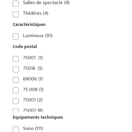
Salles de spectacle
(9)
Théâtres
(4)
Caractéristiques
Lumineux
(91)
Code postal
75001
(1)
75016
(1)
69006
(1)
75 008
(1)
75001
(2)
75002
(8)
Equipements techniques
75003
(1)
Sono
(111)
75004
(2)