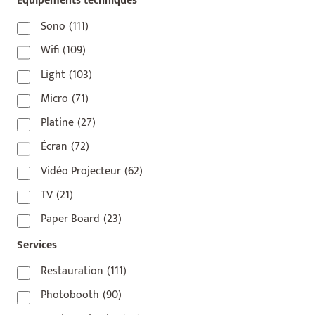
Equipements techniques
75003
(1)
75004
(2)
Sono
(111)
75006
(5)
Wifi
(109)
75007
(7)
Light
(103)
75008
(17)
Micro
(71)
75009
(5)
Platine
(27)
75010
(9)
Écran
(72)
75011
(17)
Vidéo Projecteur
(62)
75012
(8)
TV
(21)
75013
(2)
Paper Board
(23)
75014
(1)
Services
75015
(3)
Restauration
(111)
75016
(14)
Photobooth
(90)