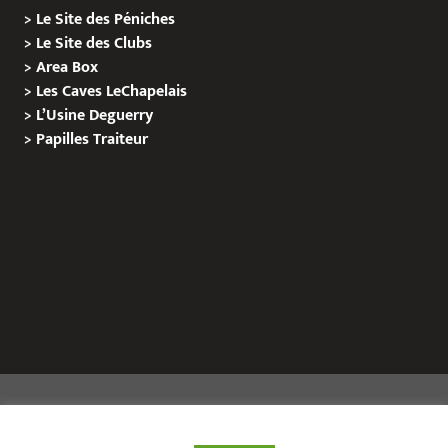
>
Le Site des Péniches
>
Le Site des Clubs
>
Area Box
>
Les Caves LeChapelais
>
L’Usine Deguerry
>
Papilles
Traiteur
Copyright © 2020 Le Site de L’Evenementiel