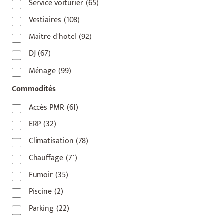
75017
(2)
Service voiturier
(65)
75018
(7)
Vestiaires
(108)
75019
(4)
Maitre d'hotel
(92)
75020
(1)
DJ
(67)
92110
(1)
Ménage
(99)
92800
(1)
Commodités
93
(1)
Accès PMR
(61)
93 420
(1)
ERP
(32)
93100
(1)
Climatisation
(78)
93200
(1)
Chauffage
(71)
93500
(1)
Fumoir
(35)
Piscine
(2)
Parking
(22)