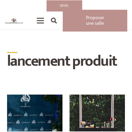
DEVIS
Proposer
une salle
__
lancement produit