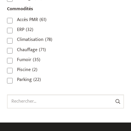
92800
(1)
Commodités
93
(1)
Accès PMR
(61)
93 420
(1)
ERP
(32)
93100
(1)
Climatisation
(78)
93200
(1)
Chauffage
(71)
93500
(1)
Fumoir
(35)
Piscine
(2)
Parking
(22)
Rechercher :