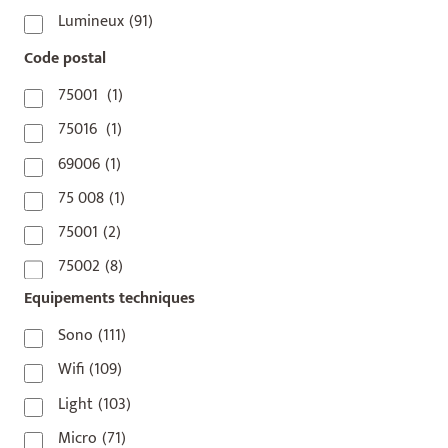
Lumineux
(91)
Code postal
75001
(1)
75016
(1)
69006
(1)
75 008
(1)
75001
(2)
75002
(8)
Equipements techniques
75003
(1)
75004
(2)
Sono
(111)
75006
(5)
Wifi
(109)
75007
(7)
Light
(103)
75008
(17)
Micro
(71)