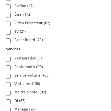
75009
(5)
Platine
(27)
75010
(9)
Écran
(72)
75011
(17)
Vidéo Projecteur
(62)
75012
(8)
TV
(21)
75013
(2)
Paper Board
(23)
75014
(1)
Services
75015
(3)
Restauration
(111)
75016
(14)
Photobooth
(90)
75017
(2)
Service voiturier
(65)
75018
(7)
Vestiaires
(108)
75019
(4)
Maitre d'hotel
(92)
75020
(1)
DJ
(67)
92110
(1)
Ménage
(99)