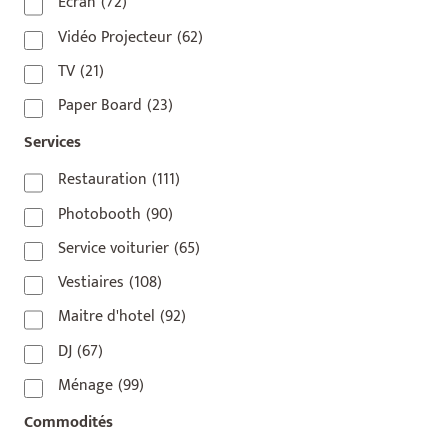
75010
(9)
Écran
(72)
75011
(17)
Vidéo Projecteur
(62)
75012
(8)
TV
(21)
75013
(2)
Paper Board
(23)
75014
(1)
Services
75015
(3)
Restauration
(111)
75016
(14)
Photobooth
(90)
75017
(2)
Service voiturier
(65)
75018
(7)
Vestiaires
(108)
75019
(4)
Maitre d'hotel
(92)
75020
(1)
DJ
(67)
92110
(1)
Ménage
(99)
92800
(1)
Commodités
93
(1)