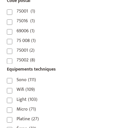
Code postal
75001
(1)
75016
(1)
69006
(1)
75 008
(1)
75001
(2)
75002
(8)
Equipements techniques
75003
(1)
75004
(2)
Sono
(111)
75006
(5)
Wifi
(109)
75007
(7)
Light
(103)
75008
(17)
Micro
(71)
75009
(5)
Platine
(27)