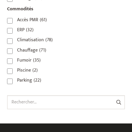
92800
(1)
Commodités
93
(1)
Accès PMR
(61)
93 420
(1)
ERP
(32)
93100
(1)
Climatisation
(78)
93200
(1)
Chauffage
(71)
93500
(1)
Fumoir
(35)
Piscine
(2)
Parking
(22)
Rechercher :