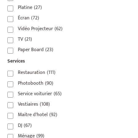
75009
(5)
Platine
(27)
75010
(9)
Écran
(72)
75011
(17)
Vidéo Projecteur
(62)
75012
(8)
TV
(21)
75013
(2)
Paper Board
(23)
75014
(1)
Services
75015
(3)
Restauration
(111)
75016
(14)
Photobooth
(90)
75017
(2)
Service voiturier
(65)
75018
(7)
Vestiaires
(108)
75019
(4)
Maitre d'hotel
(92)
75020
(1)
DJ
(67)
92110
(1)
Ménage
(99)