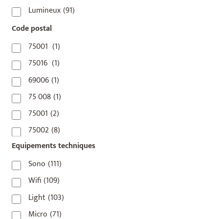
Lumineux
(91)
Code postal
75001
(1)
75016
(1)
69006
(1)
75 008
(1)
75001
(2)
75002
(8)
Equipements techniques
75003
(1)
75004
(2)
Sono
(111)
75006
(5)
Wifi
(109)
75007
(7)
Light
(103)
75008
(17)
Micro
(71)