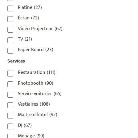
75009
(5)
Platine
(27)
75010
(9)
Écran
(72)
75011
(17)
Vidéo Projecteur
(62)
75012
(8)
TV
(21)
75013
(2)
Paper Board
(23)
75014
(1)
Services
75015
(3)
Restauration
(111)
75016
(14)
Photobooth
(90)
75017
(2)
Service voiturier
(65)
75018
(7)
Vestiaires
(108)
75019
(4)
Maitre d'hotel
(92)
75020
(1)
DJ
(67)
92110
(1)
Ménage
(99)