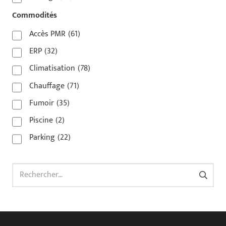
92800
(1)
Commodités
93
(1)
Accès PMR
(61)
93 420
(1)
ERP
(32)
93100
(1)
Climatisation
(78)
93200
(1)
Chauffage
(71)
93500
(1)
Fumoir
(35)
Piscine
(2)
Parking
(22)
Rechercher :