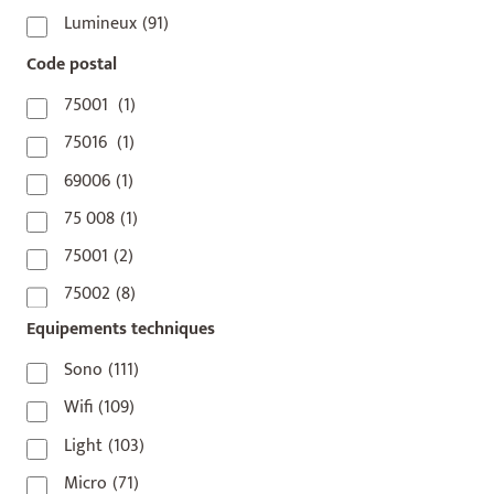
Lumineux
(91)
Code postal
75001
(1)
75016
(1)
69006
(1)
75 008
(1)
75001
(2)
75002
(8)
Equipements techniques
75003
(1)
75004
(2)
Sono
(111)
75006
(5)
Wifi
(109)
75007
(7)
Light
(103)
75008
(17)
Micro
(71)