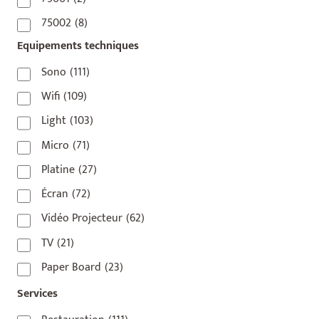
75002
(8)
Equipements techniques
75003
(1)
75004
(2)
Sono
(111)
75006
(5)
Wifi
(109)
75007
(7)
Light
(103)
75008
(17)
Micro
(71)
75009
(5)
Platine
(27)
75010
(9)
Écran
(72)
75011
(17)
Vidéo Projecteur
(62)
75012
(8)
TV
(21)
75013
(2)
Paper Board
(23)
75014
(1)
Services
75015
(3)