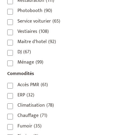
Restauration
(111)
75016
(14)
Photobooth
(90)
75017
(2)
Service voiturier
(65)
75018
(7)
Vestiaires
(108)
75019
(4)
Maitre d'hotel
(92)
75020
(1)
DJ
(67)
92110
(1)
Ménage
(99)
92800
(1)
Commodités
93
(1)
Accès PMR
(61)
93 420
(1)
ERP
(32)
93100
(1)
Climatisation
(78)
93200
(1)
Chauffage
(71)
93500
(1)
Fumoir
(35)