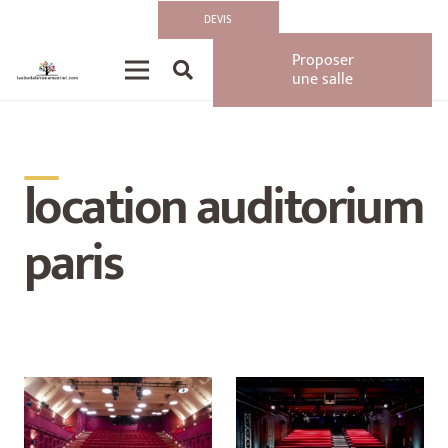
DEVIS
Proposer
une salle
__
location auditorium
paris