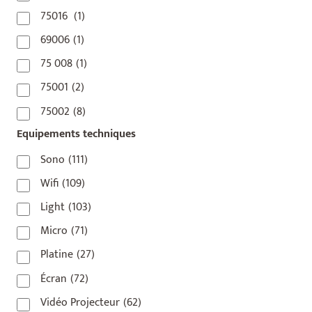
75016
(1)
69006
(1)
75 008
(1)
75001
(2)
75002
(8)
Equipements techniques
75003
(1)
75004
(2)
Sono
(111)
75006
(5)
Wifi
(109)
75007
(7)
Light
(103)
75008
(17)
Micro
(71)
75009
(5)
Platine
(27)
75010
(9)
Écran
(72)
75011
(17)
Vidéo Projecteur
(62)