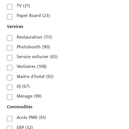
75012
(8)
TV
(21)
75013
(2)
Paper Board
(23)
75014
(1)
Services
75015
(3)
Restauration
(111)
75016
(14)
Photobooth
(90)
75017
(2)
Service voiturier
(65)
75018
(7)
Vestiaires
(108)
75019
(4)
Maitre d'hotel
(92)
75020
(1)
DJ
(67)
92110
(1)
Ménage
(99)
92800
(1)
Commodités
93
(1)
Accès PMR
(61)
93 420
(1)
ERP
(32)