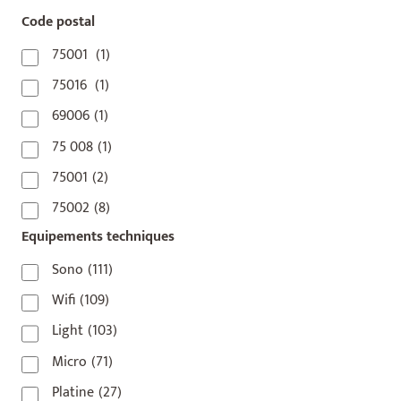
Code postal
75001
(1)
75016
(1)
69006
(1)
75 008
(1)
75001
(2)
75002
(8)
Equipements techniques
75003
(1)
75004
(2)
Sono
(111)
75006
(5)
Wifi
(109)
75007
(7)
Light
(103)
75008
(17)
Micro
(71)
75009
(5)
Platine
(27)