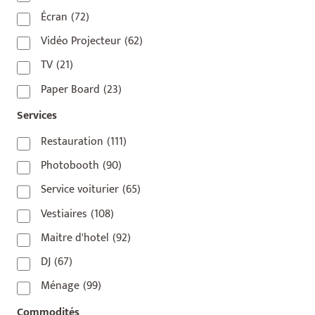
75010
(9)
Écran
(72)
75011
(17)
Vidéo Projecteur
(62)
75012
(8)
TV
(21)
75013
(2)
Paper Board
(23)
75014
(1)
Services
75015
(3)
Restauration
(111)
75016
(14)
Photobooth
(90)
75017
(2)
Service voiturier
(65)
75018
(7)
Vestiaires
(108)
75019
(4)
Maitre d'hotel
(92)
75020
(1)
DJ
(67)
92110
(1)
Ménage
(99)
92800
(1)
Commodités