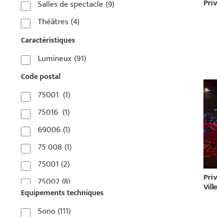
Pri
Salles de spectacle
(9)
Théâtres
(4)
Caractéristiques
Lumineux
(91)
Code postal
75001
(1)
75016
(1)
69006
(1)
75 008
(1)
75001
(2)
Priv
75002
(8)
Vill
Equipements techniques
75003
(1)
Sono
(111)
75004
(2)