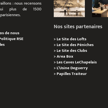
aillons : nous recensons
d’hui plus de 1500
parisiennes.
Nos sites partenaires
os de nous
Politique RSE
>
Le Site des Lofts
les
>
Le Site des Péniches
>
Le Site des Clubs
>
Area Box
>
Les Caves LeChapelais
>
L’Usine Deguerry
>
Papilles
Traiteur