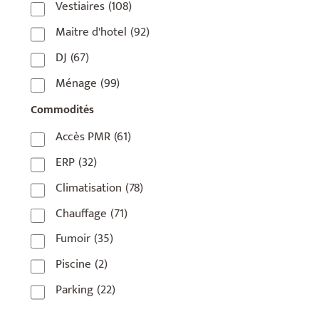
Vestiaires
(108)
75018
(7)
Maitre d'hotel
(92)
75019
(4)
DJ
(67)
75020
(1)
Ménage
(99)
92110
(1)
Commodités
92800
(1)
Accès PMR
(61)
93
(1)
ERP
(32)
93 420
(1)
Climatisation
(78)
93100
(1)
Chauffage
(71)
93200
(1)
Fumoir
(35)
93500
(1)
Piscine
(2)
Parking
(22)