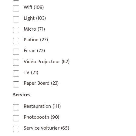
Wifi
(109)
75006
(5)
Light
(103)
75007
(7)
Micro
(71)
75008
(17)
Platine
(27)
75009
(5)
Écran
(72)
75010
(9)
Vidéo Projecteur
(62)
75011
(17)
TV
(21)
75012
(8)
Paper Board
(23)
75013
(2)
Services
75014
(1)
Restauration
(111)
75015
(3)
Photobooth
(90)
75016
(14)
Service voiturier
(65)
75017
(2)