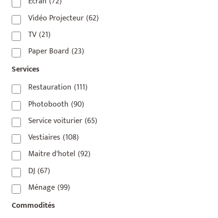
75010
(9)
Écran
(72)
75011
(17)
Vidéo Projecteur
(62)
75012
(8)
TV
(21)
75013
(2)
Paper Board
(23)
75014
(1)
Services
75015
(3)
Restauration
(111)
75016
(14)
Photobooth
(90)
75017
(2)
Service voiturier
(65)
75018
(7)
Vestiaires
(108)
75019
(4)
Maitre d'hotel
(92)
75020
(1)
DJ
(67)
92110
(1)
Ménage
(99)
92800
(1)
Commodités
93
(1)