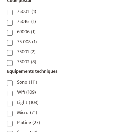
Code postal
75001
(1)
75016
(1)
69006
(1)
75 008
(1)
75001
(2)
75002
(8)
Equipements techniques
75003
(1)
75004
(2)
Sono
(111)
75006
(5)
Wifi
(109)
75007
(7)
Light
(103)
75008
(17)
Micro
(71)
75009
(5)
Platine
(27)