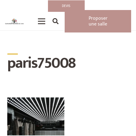
DEVIS
Proposer
une salle
__
paris75008