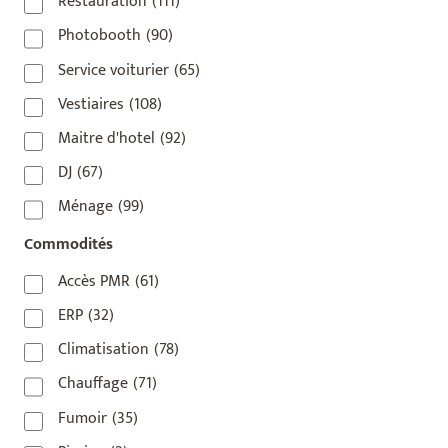
Restauration
(111)
75016
(14)
Photobooth
(90)
75017
(2)
Service voiturier
(65)
75018
(7)
Vestiaires
(108)
75019
(4)
Maitre d'hotel
(92)
75020
(1)
DJ
(67)
92110
(1)
Ménage
(99)
92800
(1)
Commodités
93
(1)
Accès PMR
(61)
93 420
(1)
ERP
(32)
93100
(1)
Climatisation
(78)
93200
(1)
Chauffage
(71)
93500
(1)
Fumoir
(35)