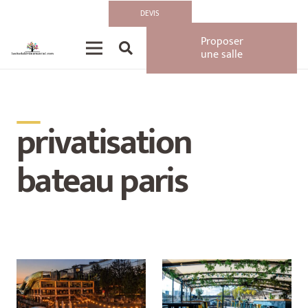
DEVIS
Proposer
une salle
__
privatisation
bateau paris