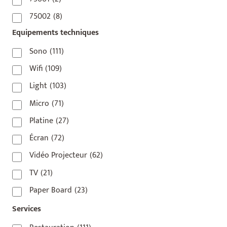
75002
(8)
Equipements techniques
75003
(1)
75004
(2)
Sono
(111)
75006
(5)
Wifi
(109)
75007
(7)
Light
(103)
75008
(17)
Micro
(71)
75009
(5)
Platine
(27)
75010
(9)
Écran
(72)
75011
(17)
Vidéo Projecteur
(62)
75012
(8)
TV
(21)
75013
(2)
Paper Board
(23)
75014
(1)
Services
75015
(3)