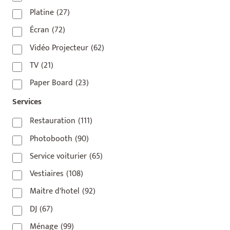
75009
(5)
Platine
(27)
75010
(9)
Écran
(72)
75011
(17)
Vidéo Projecteur
(62)
75012
(8)
TV
(21)
75013
(2)
Paper Board
(23)
75014
(1)
Services
75015
(3)
Restauration
(111)
75016
(14)
Photobooth
(90)
75017
(2)
Service voiturier
(65)
75018
(7)
Vestiaires
(108)
75019
(4)
Maitre d'hotel
(92)
75020
(1)
DJ
(67)
92110
(1)
Ménage
(99)