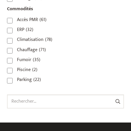
92800
(1)
Commodités
93
(1)
Accès PMR
(61)
93 420
(1)
ERP
(32)
93100
(1)
Climatisation
(78)
93200
(1)
Chauffage
(71)
93500
(1)
Fumoir
(35)
Piscine
(2)
Parking
(22)
Rechercher :