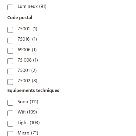
Lumineux
(91)
Code postal
75001
(1)
75016
(1)
69006
(1)
75 008
(1)
75001
(2)
75002
(8)
Equipements techniques
75003
(1)
75004
(2)
Sono
(111)
75006
(5)
Wifi
(109)
75007
(7)
Light
(103)
75008
(17)
Micro
(71)