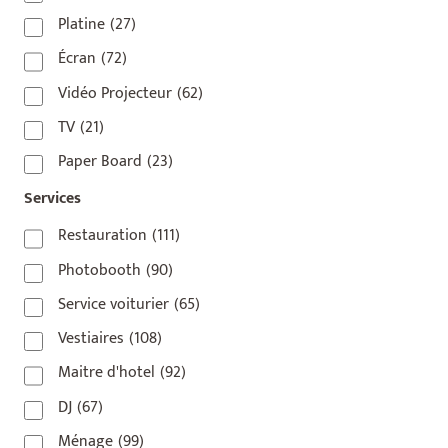
75009
(5)
Platine
(27)
75010
(9)
Écran
(72)
75011
(17)
Vidéo Projecteur
(62)
75012
(8)
TV
(21)
75013
(2)
Paper Board
(23)
75014
(1)
Services
75015
(3)
Restauration
(111)
75016
(14)
Photobooth
(90)
75017
(2)
Service voiturier
(65)
75018
(7)
Vestiaires
(108)
75019
(4)
Maitre d'hotel
(92)
75020
(1)
DJ
(67)
92110
(1)
Ménage
(99)