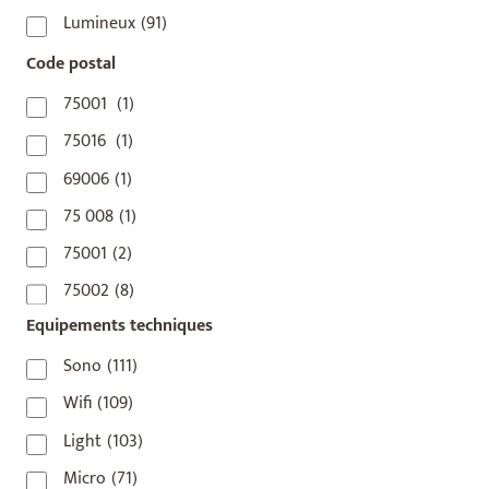
Lumineux
(91)
Code postal
75001
(1)
75016
(1)
69006
(1)
75 008
(1)
75001
(2)
75002
(8)
Equipements techniques
75003
(1)
75004
(2)
Sono
(111)
75006
(5)
Wifi
(109)
75007
(7)
Light
(103)
75008
(17)
Micro
(71)