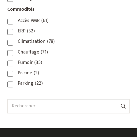
92800
(1)
Commodités
93
(1)
Accès PMR
(61)
93 420
(1)
ERP
(32)
93100
(1)
Climatisation
(78)
93200
(1)
Chauffage
(71)
93500
(1)
Fumoir
(35)
Piscine
(2)
Parking
(22)
Rechercher :