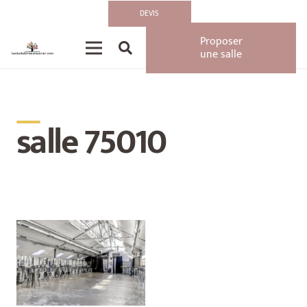
DEVIS
Proposer
une salle
__
salle 75010