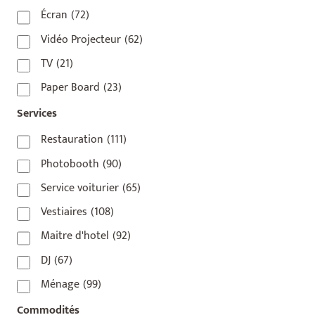
75010
(9)
Écran
(72)
75011
(17)
Vidéo Projecteur
(62)
75012
(8)
TV
(21)
75013
(2)
Paper Board
(23)
75014
(1)
Services
75015
(3)
Restauration
(111)
75016
(14)
Photobooth
(90)
75017
(2)
Service voiturier
(65)
75018
(7)
Vestiaires
(108)
75019
(4)
Maitre d'hotel
(92)
75020
(1)
DJ
(67)
92110
(1)
Ménage
(99)
92800
(1)
Commodités