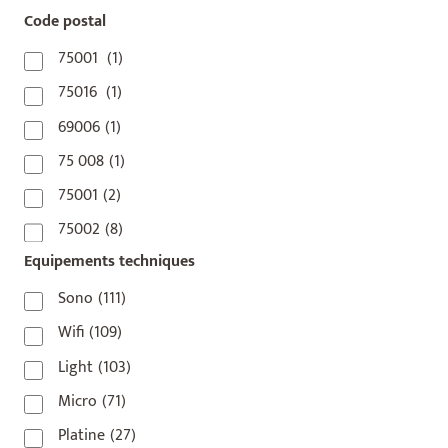
Code postal
75001
(1)
75016
(1)
69006
(1)
75 008
(1)
75001
(2)
75002
(8)
Equipements techniques
75003
(1)
75004
(2)
Sono
(111)
75006
(5)
Wifi
(109)
75007
(7)
Light
(103)
75008
(17)
Micro
(71)
75009
(5)
Platine
(27)