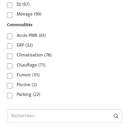
75020
(1)
DJ
(67)
92110
(1)
Ménage
(99)
92800
(1)
Commodités
93
(1)
Accès PMR
(61)
93 420
(1)
ERP
(32)
93100
(1)
Climatisation
(78)
93200
(1)
Chauffage
(71)
93500
(1)
Fumoir
(35)
Piscine
(2)
Parking
(22)
Rechercher :