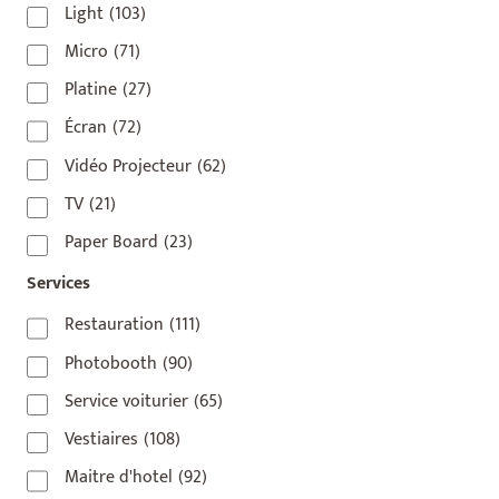
75007
(7)
Light
(103)
75008
(17)
Micro
(71)
75009
(5)
Platine
(27)
75010
(9)
Écran
(72)
75011
(17)
Vidéo Projecteur
(62)
75012
(8)
TV
(21)
75013
(2)
Paper Board
(23)
75014
(1)
Services
75015
(3)
Restauration
(111)
75016
(14)
Photobooth
(90)
75017
(2)
Service voiturier
(65)
75018
(7)
Vestiaires
(108)
75019
(4)
Maitre d'hotel
(92)