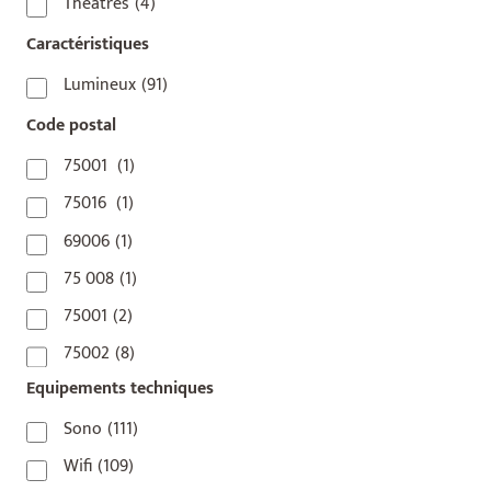
Théâtres
(4)
Caractéristiques
Lumineux
(91)
Code postal
75001
(1)
75016
(1)
69006
(1)
75 008
(1)
75001
(2)
75002
(8)
Equipements techniques
75003
(1)
75004
(2)
Sono
(111)
75006
(5)
Wifi
(109)