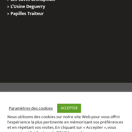
>
L’Usine Deguerry
>
Papilles
Traiteur
Copyright © 2020 Le Site de L’Evenementiel
Paramètres des cookies
ACCEPTER
Nous utilisons des cookies sur notre site Web pour vous offrir
Le site de l’évènementiel contact :
01 42 71 40 79
l'expérience la plus pertinente en mémorisant vos préférences
Contact mail:
contact@areabox.fr
et en répétant vos visites. En cliquant sur « Accepter », vous