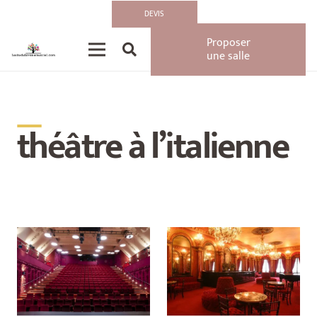
DEVIS
Proposer
une salle
__
théâtre à l’italienne