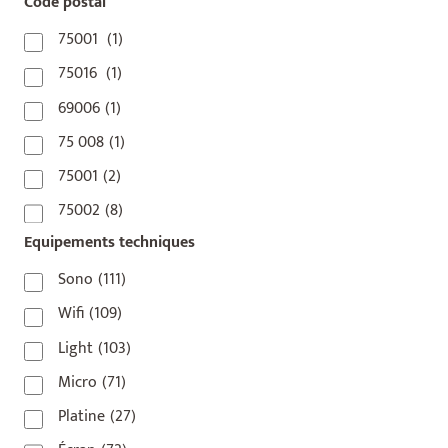
Code postal
75001
(1)
75016
(1)
69006
(1)
75 008
(1)
75001
(2)
75002
(8)
Equipements techniques
75003
(1)
75004
(2)
Sono
(111)
75006
(5)
Wifi
(109)
75007
(7)
Light
(103)
75008
(17)
Micro
(71)
75009
(5)
Platine
(27)