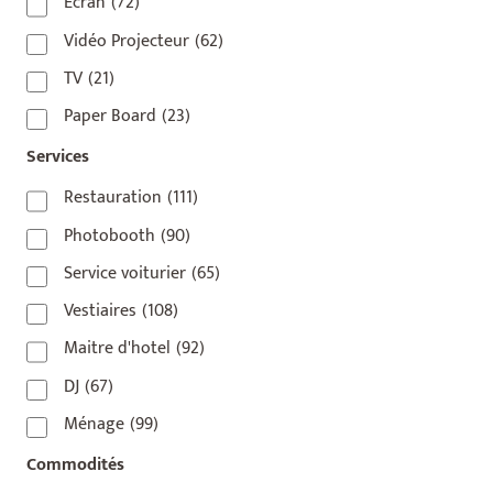
75010
(9)
Écran
(72)
75011
(17)
Vidéo Projecteur
(62)
75012
(8)
TV
(21)
75013
(2)
Paper Board
(23)
75014
(1)
Services
75015
(3)
Restauration
(111)
75016
(14)
Photobooth
(90)
75017
(2)
Service voiturier
(65)
75018
(7)
Vestiaires
(108)
75019
(4)
Maitre d'hotel
(92)
75020
(1)
DJ
(67)
92110
(1)
Ménage
(99)
92800
(1)
Commodités
93
(1)