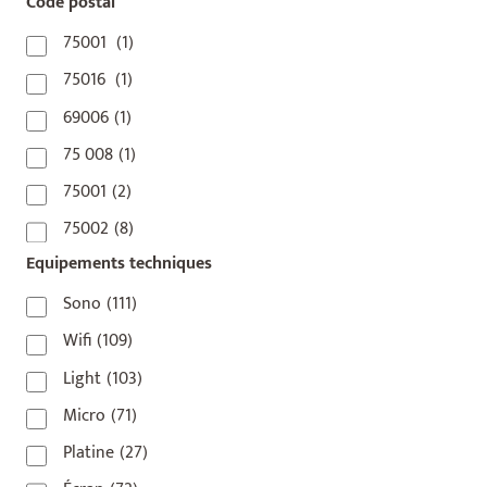
Code postal
75001
(1)
75016
(1)
69006
(1)
75 008
(1)
75001
(2)
75002
(8)
Equipements techniques
75003
(1)
75004
(2)
Sono
(111)
75006
(5)
Wifi
(109)
75007
(7)
Light
(103)
75008
(17)
Micro
(71)
75009
(5)
Platine
(27)