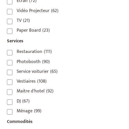
75010
(9)
Écran
(72)
75011
(17)
Vidéo Projecteur
(62)
75012
(8)
TV
(21)
75013
(2)
Paper Board
(23)
75014
(1)
Services
75015
(3)
Restauration
(111)
75016
(14)
Photobooth
(90)
75017
(2)
Service voiturier
(65)
75018
(7)
Vestiaires
(108)
75019
(4)
Maitre d'hotel
(92)
75020
(1)
DJ
(67)
92110
(1)
Ménage
(99)
92800
(1)
Commodités
93
(1)