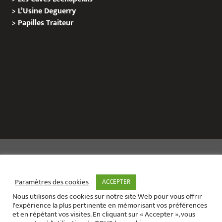
>
L’Usine Deguerry
>
Papilles
Traiteur
Copyright © 2020 Le Site de L’Evenementiel
Paramètres des cookies
ACCEPTER
Nous utilisons des cookies sur notre site Web pour vous offrir
Le site de l’évènementiel contact :
01 42 71 40 79
l'expérience la plus pertinente en mémorisant vos préférences
Contact mail:
contact@areabox.fr
et en répétant vos visites. En cliquant sur « Accepter », vous