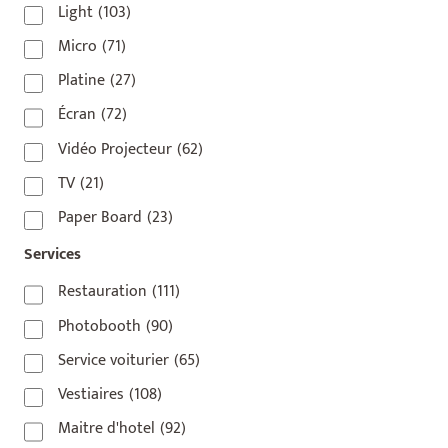
75007
(7)
Light
(103)
75008
(17)
Micro
(71)
75009
(5)
Platine
(27)
75010
(9)
Écran
(72)
75011
(17)
Vidéo Projecteur
(62)
75012
(8)
TV
(21)
75013
(2)
Paper Board
(23)
75014
(1)
Services
75015
(3)
Restauration
(111)
75016
(14)
Photobooth
(90)
75017
(2)
Service voiturier
(65)
75018
(7)
Vestiaires
(108)
75019
(4)
Maitre d'hotel
(92)