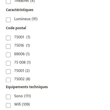
Théâtres
(4)
Caractéristiques
Lumineux
(91)
Code postal
75001
(1)
75016
(1)
69006
(1)
75 008
(1)
75001
(2)
75002
(8)
Equipements techniques
75003
(1)
75004
(2)
Sono
(111)
75006
(5)
Wifi
(109)