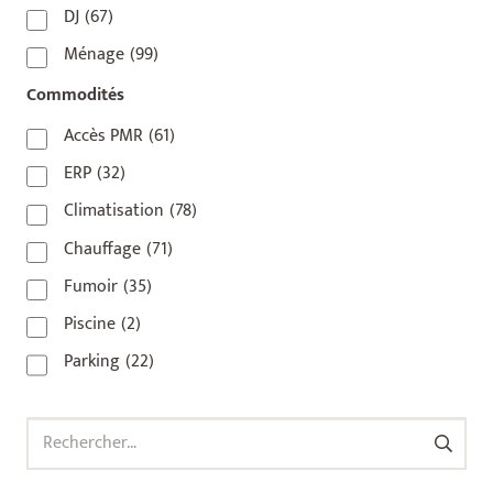
75020
(1)
DJ
(67)
92110
(1)
Ménage
(99)
92800
(1)
Commodités
93
(1)
Accès PMR
(61)
93 420
(1)
ERP
(32)
93100
(1)
Climatisation
(78)
93200
(1)
Chauffage
(71)
93500
(1)
Fumoir
(35)
Piscine
(2)
Parking
(22)
Rechercher :