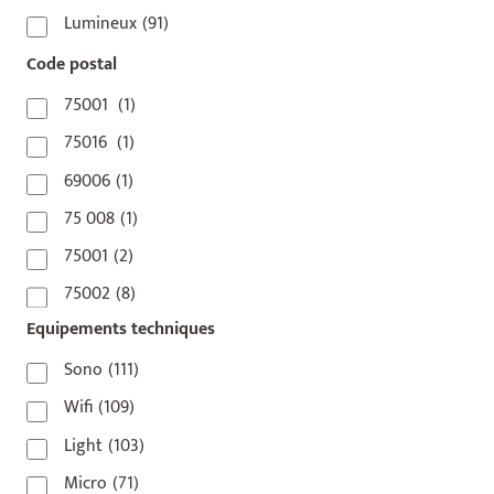
Lumineux
(91)
Code postal
75001
(1)
75016
(1)
69006
(1)
75 008
(1)
75001
(2)
75002
(8)
Equipements techniques
75003
(1)
75004
(2)
Sono
(111)
75006
(5)
Wifi
(109)
75007
(7)
Light
(103)
75008
(17)
Micro
(71)