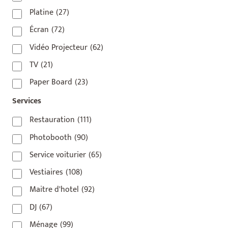
75009
(5)
Platine
(27)
75010
(9)
Écran
(72)
75011
(17)
Vidéo Projecteur
(62)
75012
(8)
TV
(21)
75013
(2)
Paper Board
(23)
75014
(1)
Services
75015
(3)
Restauration
(111)
75016
(14)
Photobooth
(90)
75017
(2)
Service voiturier
(65)
75018
(7)
Vestiaires
(108)
75019
(4)
Maitre d'hotel
(92)
75020
(1)
DJ
(67)
92110
(1)
Ménage
(99)