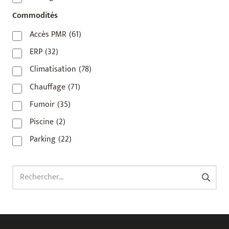
92800
(1)
Commodités
93
(1)
Accès PMR
(61)
93 420
(1)
ERP
(32)
93100
(1)
Climatisation
(78)
93200
(1)
Chauffage
(71)
93500
(1)
Fumoir
(35)
Piscine
(2)
Parking
(22)
Rechercher :