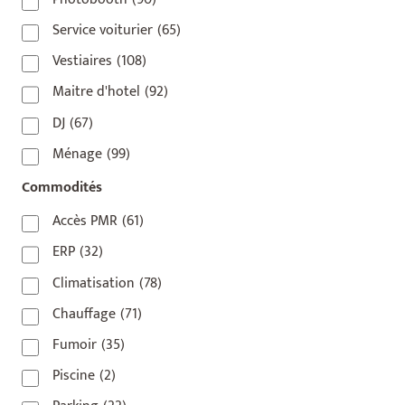
75017
(2)
Service voiturier
(65)
75018
(7)
Vestiaires
(108)
75019
(4)
Maitre d'hotel
(92)
75020
(1)
DJ
(67)
92110
(1)
Ménage
(99)
92800
(1)
Commodités
93
(1)
Accès PMR
(61)
93 420
(1)
ERP
(32)
93100
(1)
Climatisation
(78)
93200
(1)
Chauffage
(71)
93500
(1)
Fumoir
(35)
Piscine
(2)