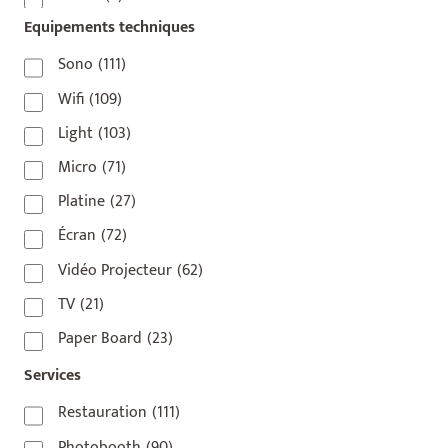
Equipements techniques
75003
(1)
75004
(2)
Sono
(111)
75006
(5)
Wifi
(109)
75007
(7)
Light
(103)
75008
(17)
Micro
(71)
75009
(5)
Platine
(27)
75010
(9)
Écran
(72)
75011
(17)
Vidéo Projecteur
(62)
75012
(8)
TV
(21)
75013
(2)
Paper Board
(23)
75014
(1)
Services
75015
(3)
Restauration
(111)
75016
(14)
Photobooth
(90)