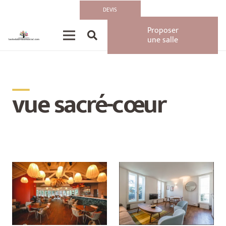
DEVIS
Proposer
une salle
__
vue sacré-cœur