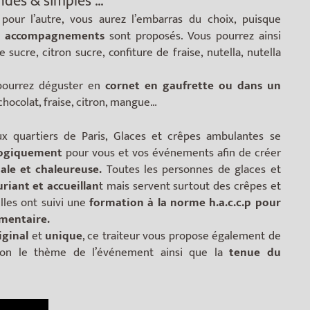
des & simples …
pour l’autre, vous aurez l’embarras du choix, puisque
t accompagnements
sont proposés. Vous pourrez ainsi
sucre, citron sucre, confiture de fraise, nutella, nutella
pourrez déguster en
cornet en gaufrette ou dans un
 chocolat, fraise, citron, mangue…
aux quartiers de Paris, Glaces et crêpes ambulantes se
logiquement
pour vous et vos événements afin de créer
iale et chaleureuse.
Toutes les personnes de glaces et
uriant et accueillan
t mais servent surtout des crêpes et
lles ont suivi une
formation à la norme h.a.c.c.p pour
imentaire.
iginal
et
unique
, ce traiteur vous propose également de
on le thème de l’événement ainsi que la
tenue du