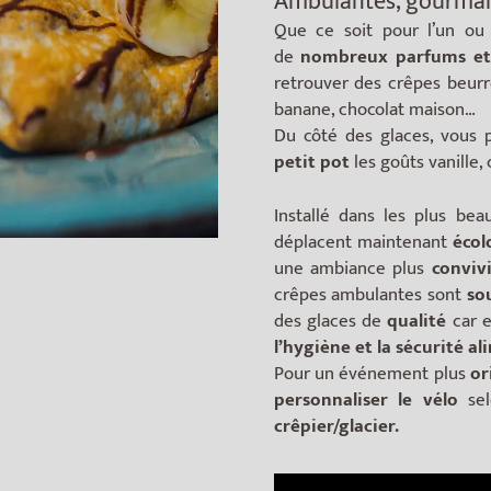
Ambulantes, gourman
Que ce soit pour l’un ou 
de
nombreux parfums e
retrouver des crêpes beurre 
banane, chocolat maison…
Du côté des glaces, vous 
petit pot
les goûts vanille,
Installé dans les plus be
déplacent maintenant
éco
une ambiance plus
conviv
crêpes ambulantes sont
so
des glaces de
qualité
car e
l’hygiène et la sécurité al
Pour un événement plus
or
personnaliser le vélo
sel
crêpier/glacier.