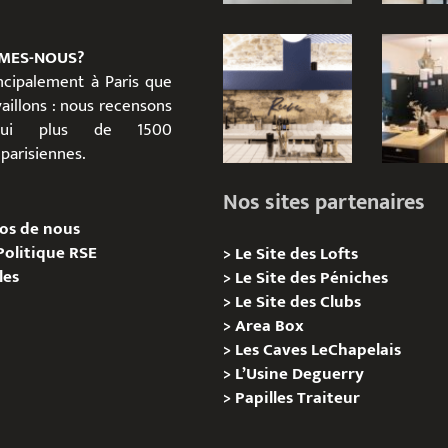
MES-NOUS?
incipalement à Paris que
aillons : nous recensons
d’hui plus de 1500
parisiennes.
Nos sites partenaires
os de nous
Politique RSE
>
Le Site des Lofts
les
>
Le Site des Péniches
>
Le Site des Clubs
>
Area Box
>
Les Caves LeChapelais
>
L’Usine Deguerry
>
Papilles
Traiteur