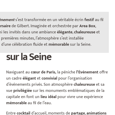
L’Évènement : une
vènement
s’est transformée en un véritable écrin
festif
au fil
ersaire
de Gilbert. Imaginée et orchestrée par
Area
Box
,
péniche élégante pour
i les invités dans une ambiance
élégante
,
chaleureuse
et
s premières minutes, l’atmosphère s’est installée
célébrer un anniversaire
 d’une célébration fluide et
mémorable
sur la Seine.
sur la Seine
Naviguant au
cœur de Paris,
la péniche
l’Évènement
offre
un cadre
élégant
et
convivial
pour l’organisation
d’événements privés. Son atmosphère
chaleureuse
et sa
vue
privilégiée
sur les monuments emblématiques de la
capitale en font un
lieu idéal
pour vivre une expérience
mémorable
au fil de l’eau.
Entre
cocktail
d’accueil, moments de
partage
,
animations