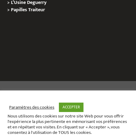
>
L’Usine Deguerry
>
Papilles
Traiteur
Copyright © 2020 Le Site de L’Evenementiel
Paramètres des cookies
ACCEPTER
Nous utilisons des cookies sur notre site Web pour vous offrir
Le site de l’évènementiel contact :
01 42 71 40 79
l'expérience la plus pertinente en mémorisant vos préférences
Contact mail:
contact@areabox.fr
et en répétant vos visites. En cliquant sur « Accepter », vous
consentez à l'utilisation de TOUS les cookies.