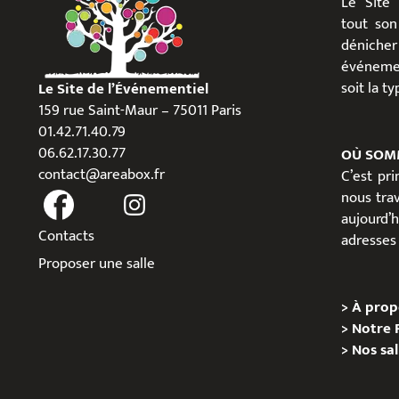
Le Site
tout son
dénicher
événeme
soit la t
Le Site de l’Événementiel
159 rue Saint-Maur – 75011 Paris
01.42.71.40.79
06.62.17.30.77
OÙ SOM
contact@areabox.fr
C’est pr
nous trav
aujour
Contacts
adresses 
Proposer une salle
>
À prop
>
Notre 
>
Nos sal