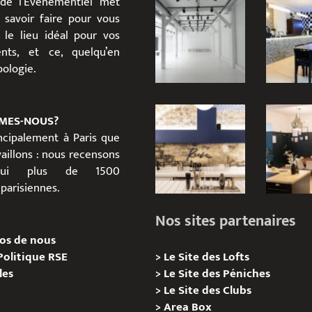
 de l’Événementiel met
 savoir faire pour vous
 le lieu idéal pour vos
nts, et ce, quelqu’en
ypologie.
MES-NOUS?
incipalement à Paris que
aillons : nous recensons
d’hui plus de 1500
parisiennes.
Nos sites partenaires
os de nous
Politique RSE
>
Le Site des Lofts
les
>
Le Site des Péniches
>
Le Site des Clubs
>
Area Box