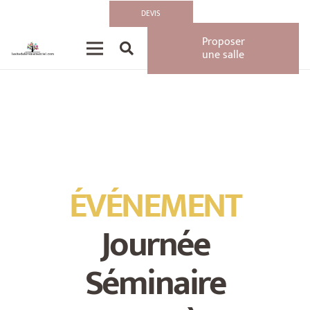
Accueil
»
Actualités
»
ÉVÉNEMENT : Journée Séminaire Orange à la Grande
DEVIS
Verrière
Proposer
une salle
ÉVÉNEMENT
Journée
Séminaire