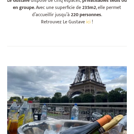
Le Gustave
dispose de cinq espaces,
privatisables seuls ou
en groupe
. Avec une superficie de
235m2
, elle permet
d’accueillir jusqu’à
220 personnes
.
Retrouvez Le Gustave
ici
!