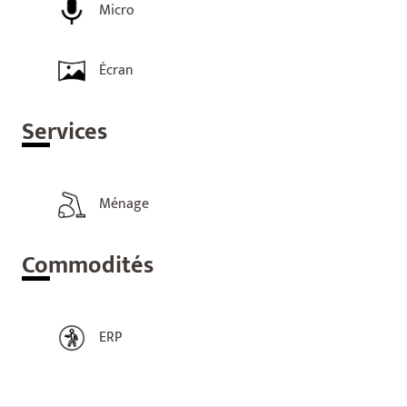
Micro
Écran
Ser
vices
Ménage
Com
modités
ERP