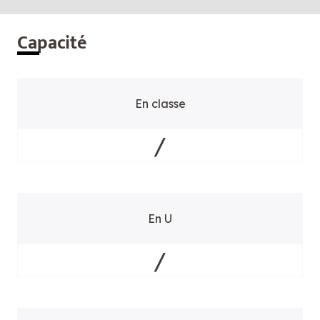
Cap
acité
En classe
/
En U
/