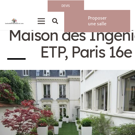
DEVIS
Privatisation/Loca
Proposer
une salle
Maison des Ingéni
ETP, Paris 16e