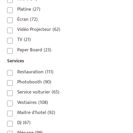
75009
(5)
Platine
(27)
75010
(9)
Écran
(72)
75011
(17)
Vidéo Projecteur
(62)
75012
(8)
TV
(21)
75013
(2)
Paper Board
(23)
75014
(1)
Services
75015
(3)
Restauration
(111)
75016
(14)
Photobooth
(90)
75017
(2)
Service voiturier
(65)
75018
(7)
Vestiaires
(108)
75019
(4)
Maitre d'hotel
(92)
75020
(1)
DJ
(67)
92110
(1)
Ménage
(99)