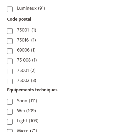
Lumineux
(91)
Code postal
75001
(1)
75016
(1)
69006
(1)
75 008
(1)
75001
(2)
75002
(8)
Equipements techniques
75003
(1)
75004
(2)
Sono
(111)
75006
(5)
Wifi
(109)
75007
(7)
Light
(103)
75008
(17)
Micro
(71)