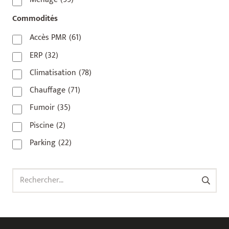
92800
(1)
Commodités
93
(1)
Accès PMR
(61)
93 420
(1)
ERP
(32)
93100
(1)
Climatisation
(78)
93200
(1)
Chauffage
(71)
93500
(1)
Fumoir
(35)
Piscine
(2)
Parking
(22)
Rechercher :