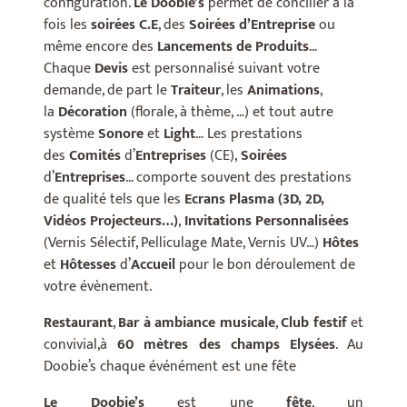
configuration.
Le Doobie’s
permet de concilier à la
fois les
soirées C.E
, des
S
oirées d’Entreprise
ou
même encore des
Lancements de Produits
…
Chaque
Devis
est personnalisé suivant votre
demande, de part le
Traiteur
, les
A
nimations
,
la
Décoration
(florale, à thème, …) et tout autre
système
Sonore
et
Light
… Les prestations
des
Comités
d’
Entreprises
(CE),
Soirées
d’
Entreprises
… comporte souvent des prestations
de qualité tels que les
Ecrans Plasma (3D, 2D,
Vidéos Projecteurs…)
,
Invitations Personnalisées
(Vernis Sélectif, Pelliculage Mate, Vernis UV…)
Hôtes
et
Hôtesses
d’
A
ccueil
pour le bon déroulement de
votre évènement.
Restaurant
,
Bar à ambiance musicale
,
Club festif
et
convivial,à
60 mètres des champs Elysées
. Au
Doobie’s chaque événément est une fête
Le Doobie’s
est une
fête
, un