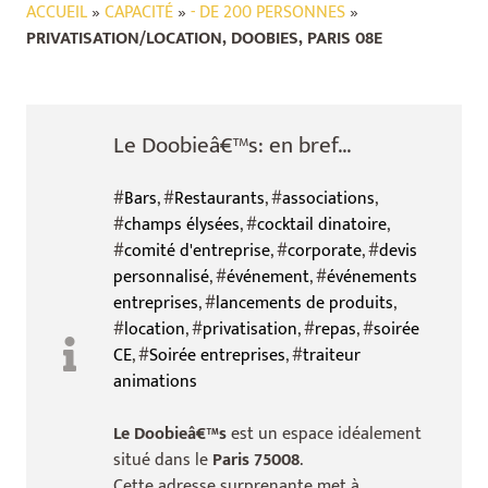
ACCUEIL
»
CAPACITÉ
»
- DE 200 PERSONNES
»
PRIVATISATION/LOCATION, DOOBIES, PARIS 08E
Le Doobieâ€™s: en bref...
#
Bars
, #
Restaurants
, #
associations
,
#
champs élysées
, #
cocktail dinatoire
,
#
comité d'entreprise
, #
corporate
, #
devis
personnalisé
, #
événement
, #
événements
entreprises
, #
lancements de produits
,
#
location
, #
privatisation
, #
repas
, #
soirée
CE
, #
Soirée entreprises
, #
traiteur
animations
Le Doobieâ€™s
est un espace idéalement
situé dans le
Paris 75008
.
Cette adresse surprenante met à