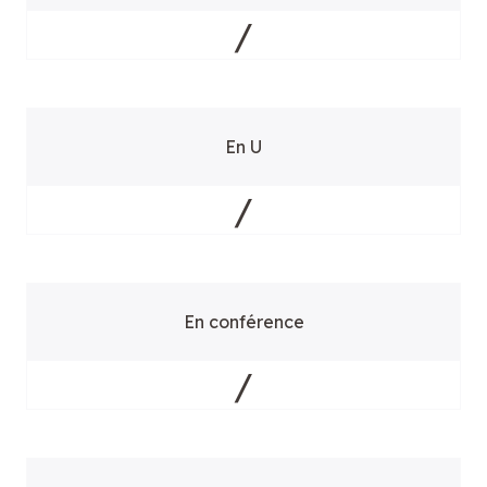
/
En U
/
En conférence
/