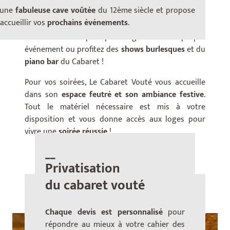
salle principale et sa scène, un espace VIP et
s une
fabuleuse cave voûtée
du 12ème siècle et propose
l’espace cuisine/bar
.
accueillir vos
prochains événements
.
Profitez de cet espace pour organiser votre propre
événement ou profitez des
shows burlesques
et du
piano bar
du Cabaret !
Pour vos soirées, Le Cabaret Vouté vous accueille
dans son
espace feutré et son ambiance festive
.
Tout le matériel nécessaire est mis à votre
disposition et vous donne accès aux loges pour
vivre une
soirée réussie
!
__
Privatisation
du cabaret vouté
Chaque devis est personnalisé
pour
répondre au mieux à votre cahier des