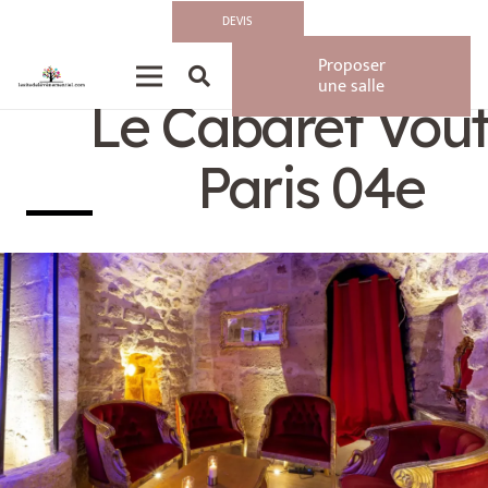
DEVIS
Privatisation/Loca
Proposer
une salle
Le Cabaret Vout
Paris 04e