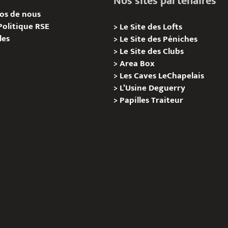
Nos sites partenaires
os de nous
Politique RSE
>
Le Site des Lofts
les
>
Le Site des Péniches
>
Le Site des Clubs
>
Area Box
>
Les Caves LeChapelais
>
L’Usine Deguerry
>
Papilles
Traiteur