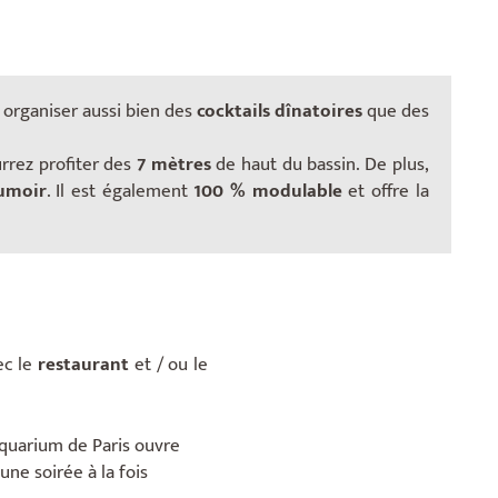
 organiser aussi bien des
cocktails dînatoires
que des
rez profiter des
7 mètres
de haut du bassin. De plus,
umoir
. Il est également
100 % modulable
et offre la
ec le
restaurant
et / ou le
Aquarium de Paris ouvre
une soirée à la fois