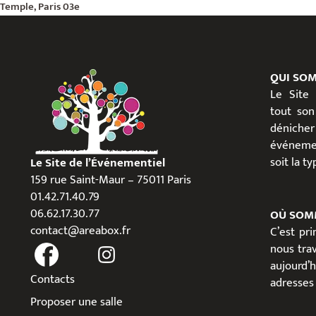
Temple, Paris 03e
QUI SO
Le Site
tout son
dénicher
événeme
soit la t
Le Site de l’Événementiel
159 rue Saint-Maur – 75011 Paris
01.42.71.40.79
06.62.17.30.77
OÙ SOM
contact@areabox.fr
C’est pr
nous trav
aujour
Contacts
adresses 
Proposer une salle