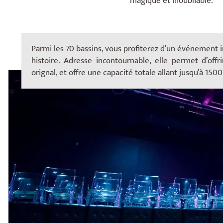
magique et inoubliable.
Parmi les 70 bassins, vous profiterez d’un événement i
histoire. Adresse incontournable, elle permet d’off
orignal, et offre une capacité totale allant jusqu’à 150