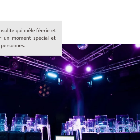
nsolite qui mêle féerie et
rir un moment spécial et
0 personnes.