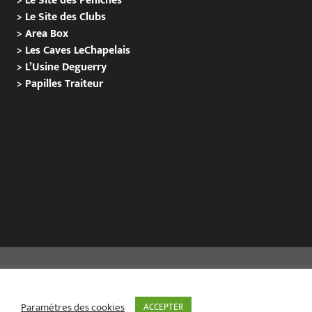
>
Le Site des Péniches
>
Le Site des Clubs
>
Area Box
>
Les Caves LeChapelais
>
L’Usine Deguerry
>
Papilles
Traiteur
Copyright © 2020 Le Site de L’Evenementiel
Paramètres des cookies
ACCEPTER