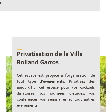
jardin fleuri et arboré ainsi qu’une terrasse sur le
.
toit.
__
Privatisation de la Villa
Rolland Garros
Cet espace est propice à l’organisation de
tout
type d’événements.
Privatisez dès
aujourd’hui cet espace pour vos cocktails
dînatoires, vos journées d’études, vos
conférences, vos séminaires et tout autres
événements !