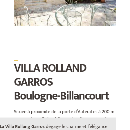
_
VILLA ROLLAND
GARROS
Boulogne-Billancourt
Située à proximité de la porte d’Auteuil et à 200 m
des courts de
Roland Garros
, la villa se présente
sur
sur 3 niveaux.
Elle comporte également un
La Villa Rollang Garros
dégage le charme et l’élégance