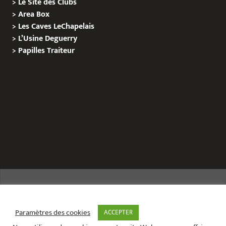
>
Le Site des Clubs
>
Area Box
>
Les Caves LeChapelais
>
L’Usine Deguerry
>
Papilles
Traiteur
Copyright © 2020 Le Site de L’Evenementiel
Paramètres des cookies
ACCEPTER