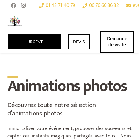
01 42 71 40 79
06 76 66 36 32
ev
search
Demande
DEVIS
URGENT
de visite
__
Animations photos
Découvrez toute notre sélection
d’animations photos !
Immortaliser votre événement, proposer des souvenirs et
capter ces instants magiques partagés avec tous ! Nous